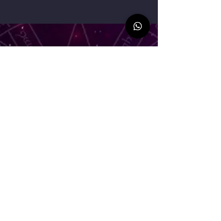
Agendar consulta
•
Simpatias Banhos e
Rezas
•
Depoimentos
•
Livro
•
Cursos
•
Mesas Radiônicas
•
Mapa Astral
•
FAQ •
Politicas de Privacidade
•
Seja
Parceiro
•
Seja Afiliado
•
Contato
+55 (11) 96629-6718
contato@morganatarologa.com
Veja alguns depoimentos sobre
o meu trabalho
clicando aqui
.
Deixe um depoimento sobre o
meu trabalho
clicando aqui
.
Grata!
Me siga nas redes sociais: